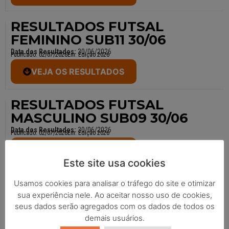
RESULTADOS FUTSAL
FEMININO SUB11 30/06
Data dos Resultados:
30/06/2026
Publicado:
02/07/2026
Em:
Edição 2026
VEJA OS RESULTADOS
RESULTADOS FUTSAL
MASCULINO SUB09 30/06
Data dos Resultados:
30/06/2026
Publicado:
02/07/2026
Em:
Edição 2026
VEJA OS RESULTADOS
Este site usa cookies
RESULTADOS FUTSAL
Usamos cookies para analisar o tráfego do site e otimizar
MASCULINO SUB09
sua experiência nele. Ao aceitar nosso uso de cookies,
seus dados serão agregados com os dados de todos os
Data dos Resultados:
01/07/2026
Publicado:
02/07/2026
Em:
Edição 2026
demais usuários.
VEJA OS RESULTADOS