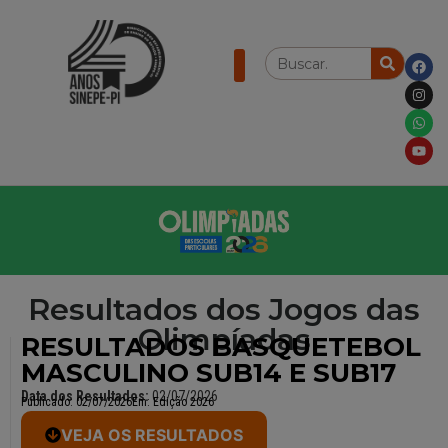
Resultados dos Jogos das
Olimpíadas
RESULTADOS BASQUETEBOL
MASCULINO SUB14 E SUB17
Data dos Resultados:
02/07/2026
Publicado:
02/07/2026
Em:
Edição 2026
VEJA OS RESULTADOS