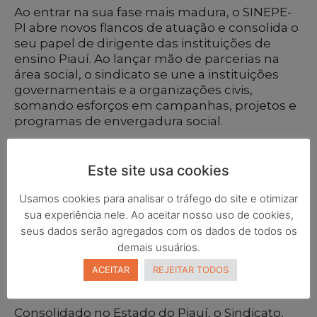
Ao entrar na sua fase mais madura, o SINEPE-
PI abre novos flancos de atuação e consolida o
seu papel de dirigente das instituições de
ensino Piauí. Ao lançar mão de parcerias na
área social, o sindicato se une a instituições
governamentais e a organizações civis,
somando esforços em campanhas, projetos e
programas de envergadura social.
Ao longo do tempo vimos construindo nossa
história, em que vários diretores das
Este site usa cookies
instituições sindicalizadas desenvolveram
importantes ações, como membros
Usamos cookies para analisar o tráfego do site e otimizar
integrantes da Diretoria do SINEPE-PI,
sua experiência nele. Ao aceitar nosso uso de cookies,
estimulando, divulgando e disseminando
seus dados serão agregados com os dados de todos os
boas práticas relacionadas à gestão
demais usuários.
educacional, com visão voltada para a
ACEITAR
REJEITAR TODOS
melhoria da qualidade dos processos
acadêmicos e organizacionais.
Consolidado no Estado do Piauí, o Sindicato,