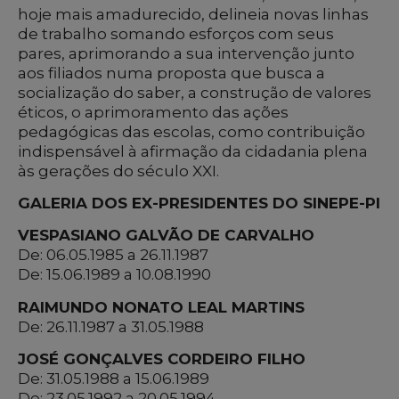
hoje mais amadurecido, delineia novas linhas
de trabalho somando esforços com seus
pares, aprimorando a sua intervenção junto
aos filiados numa proposta que busca a
socialização do saber, a construção de valores
éticos, o aprimoramento das ações
pedagógicas das escolas, como contribuição
indispensável à afirmação da cidadania plena
às gerações do século XXI.
GALERIA DOS EX-PRESIDENTES DO SINEPE-PI
VESPASIANO GALVÃO DE CARVALHO
De: 06.05.1985 a 26.11.1987
De: 15.06.1989 a 10.08.1990
RAIMUNDO NONATO LEAL MARTINS
De: 26.11.1987 a 31.05.1988
JOSÉ GONÇALVES CORDEIRO FILHO
De: 31.05.1988 a 15.06.1989
De: 23.05.1992 a 20.05.1994